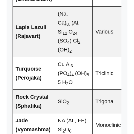
(Na,
Ca)
(Al,
8,
Lapis Lazuli
Si
O
Various
12
24
(Rajavart)
(SO
) Cl
4
2
(OH)
2
Cu Al
6
Turquoise
(PO
)
(OH)
Triclinic
4
4
8
(Perojaka)
5 H
O
2
Rock Crystal
SiO
Trigonal
2
(Sphatika)
Jade
NA (AL, FE)
Monoclinic
(Vyomashma)
Si
O
2
6