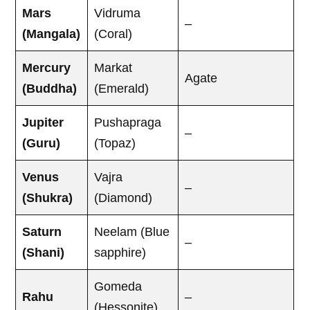
Mars
Vidruma
–
(Mangala)
(Coral)
Mercury
Markat
Agate
(Buddha)
(Emerald)
Jupiter
Pushapraga
–
(Guru)
(Topaz)
Venus
Vajra
–
(Shukra)
(Diamond)
Saturn
Neelam (Blue
–
(Shani)
sapphire)
Gomeda
Rahu
–
(Hessonite)