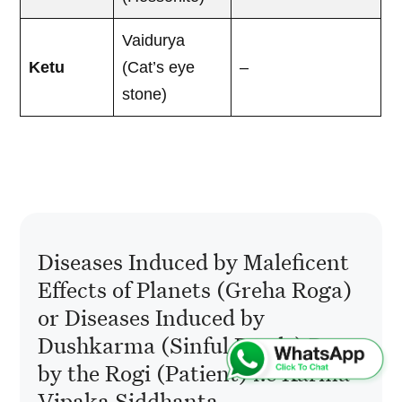
Vaidurya
Ketu
(Cat’s eye
–
stone)
Diseases Induced by Maleficent
Effects of Planets (Greha Roga)
or Diseases Induced by
Dushkarma (Sinful Deeds) Done
by the Rogi (Patient) i.e Karma
Vipaka Siddhanta