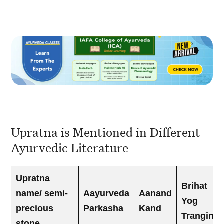
Upratna is Mentioned in Different
Ayurvedic Literature
Upratna
Brihat
name/ semi-
Aayurveda
Aanand
Yog
precious
Parkasha
Kand
Trangini
stone