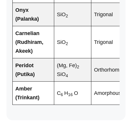
Onyx
SiO
Trigonal
2
(Palanka)
Carnelian
(Rudhiram,
SiO
Trigonal
2
Akeek)
Peridot
(Mg, Fe)
2
Orthorhombic
(Putika)
SiO
4
Amber
C
H
O
Amorphous
6
16
(Trinkant)