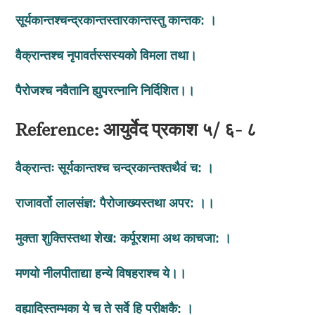
सूर्यकान्तश्चन्द्रकान्तस्तारकान्तस्तु
कान्तक
:
।
वैक्रान्तश्च
नृपावर्तस्सस्यको
विमला
तथा।
पैरोजश्च
नवैतानि
ह्युपरत्नानि
निर्दिशित।।
Reference: आयुर्वेद प्रकाश ५/ ६- ८
वैक्रान्तः
सूर्यकान्तश्च
चन्द्रकान्तश्तथैवं
च
:
।
राजावर्तो
लालसंज्ञ
:
पैरोजाख्यस्तथा
अपर
:
।।
मुक्
ता
शुक्तिस्तथा
शेख
:
कर्पूरशमा
अथ
काचजा
:
।
मणयो
नीलपीताद्या
हन्ये
विषहराश्च
ये।।
वह्यादिस्तम्भका
ये
च
ते
सर्वे
हि
परीक्षकै
:
।