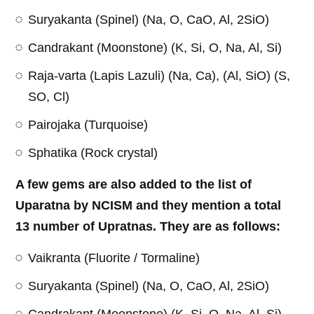
Suryakanta (Spinel) (Na, O, CaO, Al, 2SiO)
Candrakant (Moonstone) (K, Si, O, Na, Al, Si)
Raja-varta (Lapis Lazuli) (Na, Ca), (Al, SiO) (S,
SO, Cl)
Pairojaka (Turquoise)
Sphatika (Rock crystal)
A few gems are also added to the list of
Uparatna by NCISM and they mention a total
13 number of Upratnas. They are as follows:
Vaikranta (Fluorite / Tormaline)
Suryakanta (Spinel) (Na, O, CaO, Al, 2SiO)