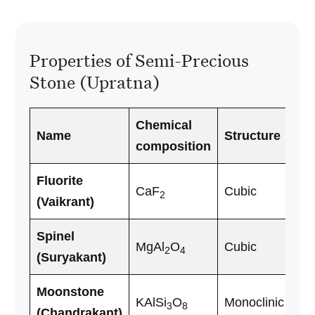
Properties of Semi-Precious
Stone (Upratna)
Chemical
Name
Structure
composition
Fluorite
CaF
Cubic
2
(Vaikrant)
Spinel
MgAl
O
Cubic
2
4
(Suryakant)
Moonstone
KAlSi
O
Monoclinic
3
8
(Chandrakant)