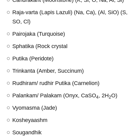
Candrakant (Moonstone) (K, Si, O, Na, Al, Si)
Raja-varta (Lapis Lazuli) (Na, Ca), (Al, SiO) (S,
SO, Cl)
Pairojaka (Turquoise)
Sphatika (Rock crystal
Putika (Peridote)
Trinkanta (Amber, Succinum)
Rudhiram/ rudhir Putika (Carnelion)
Palankam/ Palakam (Onyx, CaSO
, 2H
O)
4
2
Vyomasma (Jade)
Kosheyaashm
Sougandhik