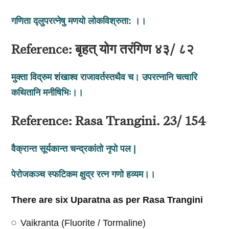
गणिता
द्लुपरत्नेषु
मणयो
लोकविश्रुता
:
।।
Reference: बृहत् योग तरंगिण ४३/ ८२
मुक्ता
विद्रुम
शंखाश्व
राजावर्तस्तथैव
च।
उपरत्नानि
चत्वारि
कथितानि
मनीषिभिः।।
Reference: Rasa Trangini. 23/ 154
वैक्रान्त
सूर्यकान्त
चन्द्रकांतो
नृपो
पल
|
पेरोजकञ्च
स्फटिकम
क्षुद्र
रत्न
गणो
हव्यम।।
There are six Uparatna as per Rasa Trangini
Vaikranta (Fluorite / Tormaline)