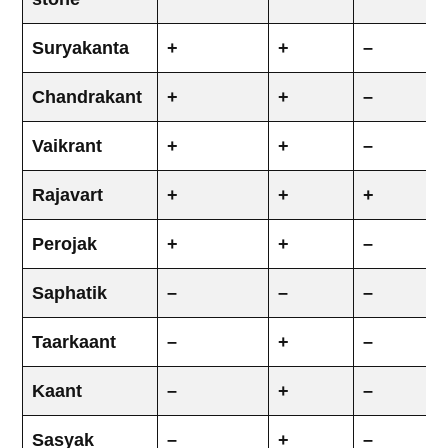
Suryakanta
+
+
–
Chandrakant
+
+
–
Vaikrant
+
+
–
Rajavart
+
+
+
Perojak
+
+
–
Saphatik
–
–
–
Taarkaant
–
+
–
Kaant
–
+
–
Sasyak
–
+
–