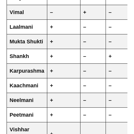
Vimal
–
+
–
Laalmani
+
–
–
Mukta Shukti
+
–
–
Shankh
+
–
+
Karpurashma
+
–
–
Kaachmani
+
–
–
Neelmani
+
–
–
Peetmani
+
–
–
Vishhar