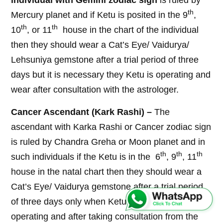
individual with Gemini zodiac sign
is ruled by
th
Mercury planet and if Ketu is posited in the 9
,
th
th
10
, or 11
house in the chart of the individual
then they should wear a Cat’s Eye/ Vaidurya/
Lehsuniya gemstone after a trial period of three
days but it is necessary they Ketu is operating and
wear after consultation with the astrologer.
Cancer Ascendant (Kark Rashi) –
The
ascendant with Karka Rashi or Cancer zodiac sign
is ruled by Chandra Greha or Moon planet and in
th
th
th
such individuals if the Ketu is in the 6
, 9
, 11
house in the natal chart then they should wear a
Cat’s Eye/ Vaidurya gemstone after a trial period
of three days only when Ketu periods are
operating and after taking consultation from the