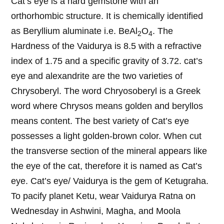
Cat’s eye is a hard gemstone with an
orthorhombic structure. It is chemically identified
as Beryllium aluminate i.e. BeAl
O
. The
2
4
Hardness of the Vaidurya is 8.5 with a refractive
index of 1.75 and a specific gravity of 3.72. cat’s
eye and alexandrite are the two varieties of
Chrysoberyl. The word Chryosoberyl is a Greek
word where Chrysos means golden and beryllos
means content. The best variety of Cat’s eye
possesses a light golden-brown color. When cut
the transverse section of the mineral appears like
the eye of the cat, therefore it is named as Cat’s
eye. Cat’s eye/ Vaidurya is the gem of Ketugraha.
To pacify planet Ketu, wear Vaidurya Ratna on
Wednesday in Ashwini, Magha, and Moola