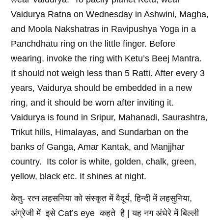
Vaidurya Ratna on Wednesday in Ashwini, Magha,
and Moola Nakshatras in Ravipushya Yoga in a
Panchdhatu ring on the little finger. Before
wearing, invoke the ring with Ketu’s Beej Mantra.
It should not weigh less than 5 Ratti. After every 3
years, Vaidurya should be embedded in a new
ring, and it should be worn after inviting it.
Vaidurya is found in Sripur, Mahanadi, Saurashtra,
Trikut hills, Himalayas, and Sundarban on the
banks of Ganga, Amar Kantak, and Manjjhar
country. Its color is white, golden, chalk, green,
yellow, black etc. It shines at night.
केतु- रत्न लहसनिया को संस्कृत में वैदूर्य, हिन्दी में लहसुनिया,
अंग्रेजी में इसे Cat’s eye कहते है | यह नग अंधेरे में बिल्ली