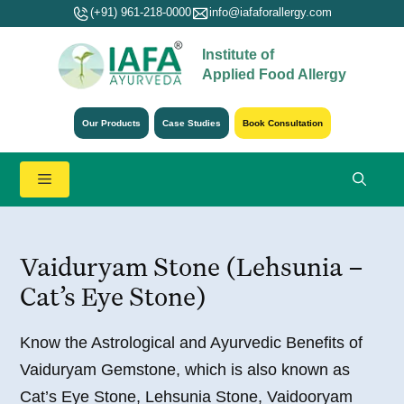
Skip
(+91) 961-218-0000
info@iafaforallergy.com
to
Institute of
content
Applied Food Allergy
Our Products
Case Studies
Book Consultation
Menu
Vaiduryam Stone (Lehsunia –
Cat’s Eye Stone)
Know the Astrological and Ayurvedic Benefits of
Vaiduryam Gemstone, which is also known as
Cat’s Eye Stone, Lehsunia Stone, Vaidooryam