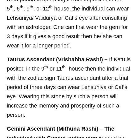
th
th
th
th
5
, 6
, 9
, or 12
house, the individual can wear
Lehsuniya/ Vaidurya or Cat’s eye after consulting
with an astrologer. One can first wear the gem for
3 days if it gives a good result then he/ she can
wear it for a longer period.
Taurus Ascendant (Vrishabha Rashi) –
If Ketu is
th
th
posited in the 9
or 11
house then the individual
with the zodiac sign Taurus ascendant after a trial
period of three days can wear Lehsuniya or Cat’s
eye. Wearing this stone by such a person will
increase the memory and prosperity of such a
person.
Gemini Ascendant (Mithuna Rashi) – The